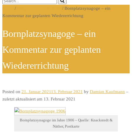
Home
/
Blog Kultur & Digitales
/
Bornplatzsynagoge – ein
Kommentar zur geplanten Wiedererrichtung
Bornplatzsynagoge – ein
Kommentar zur geplanten
Wiedererrichtung
Posted on
21. Januar 2021
13. Februar 2021
by
Damian Kaufmann
–
zuletzt aktualisiert am 13. Februar 2021
Bornplatzsynagoge im Jahre 1906 – Quelle: Knackstedt &
Näther, Postkarte