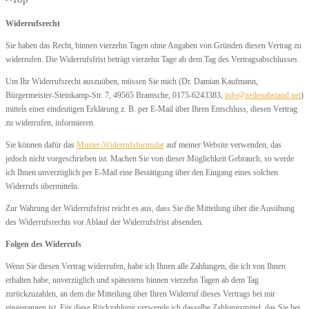
Widerrufsrecht
Sie haben das Recht, binnen vierzehn Tagen ohne Angaben von Gründen diesen Vertrag zu
widerrufen. Die Widerrufsfrist beträgt vierzehn Tage ab dem Tag des Vertragsabschlusses.
Um Ihr Widerrufsrecht auszuüben, müssen Sie mich (Dr. Damian Kaufmann,
Bürgermeister-Steinkamp-Str. 7, 49565 Bramsche, 0175-6243383,
info@zeilenabstand.net
)
mittels einer eindeutigen Erklärung z. B. per E-Mail über Ihren Entschluss, diesen Vertrag
zu widerrufen, informieren.
Sie können dafür das
Muster-Widerrufsformular
auf meiner Website verwenden, das
jedoch nicht vorgeschrieben ist. Machen Sie von dieser Möglichkeit Gebrauch, so werde
ich Ihnen unverzüglich per E-Mail eine Bestätigung über den Eingang eines solchen
Widerrufs übermitteln.
Zur Wahrung der Widerrufsfrist reicht es aus, dass Sie die Mitteilung über die Ausübung
des Widerrufsrechts vor Ablauf der Widerrufsfrist absenden.
Folgen des Widerrufs
Wenn Sie diesen Vertrag widerrufen, habe ich Ihnen alle Zahlungen, die ich von Ihnen
erhalten habe, unverzüglich und spätestens binnen vierzehn Tagen ab dem Tag
zurückzuzahlen, an dem die Mitteilung über Ihren Widerruf dieses Vertrags bei mir
eingegangen ist. Für diese Rückzahlung verwende ich dasselbe Zahlungsmittel, das Sie bei