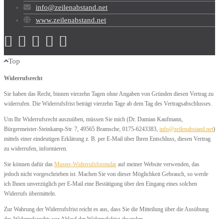
info@zeilenabstand.net
www.zeilenabstand.net
Top
Widerrufsrecht
Sie haben das Recht, binnen vierzehn Tagen ohne Angaben von Gründen diesen Vertrag zu
widerrufen. Die Widerrufsfrist beträgt vierzehn Tage ab dem Tag des Vertragsabschlusses.
Um Ihr Widerrufsrecht auszuüben, müssen Sie mich (Dr. Damian Kaufmann,
Bürgermeister-Steinkamp-Str. 7, 49565 Bramsche, 0175-6243383,
info@zeilenabstand.net
)
mittels einer eindeutigen Erklärung z. B. per E-Mail über Ihren Entschluss, diesen Vertrag
zu widerrufen, informieren.
Sie können dafür das
Muster-Widerrufsformular
auf meiner Website verwenden, das
jedoch nicht vorgeschrieben ist. Machen Sie von dieser Möglichkeit Gebrauch, so werde
ich Ihnen unverzüglich per E-Mail eine Bestätigung über den Eingang eines solchen
Widerrufs übermitteln.
Zur Wahrung der Widerrufsfrist reicht es aus, dass Sie die Mitteilung über die Ausübung
des Widerrufsrechts vor Ablauf der Widerrufsfrist absenden.