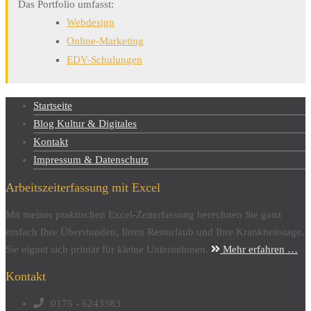
Das Portfolio umfasst:
Webdesign
Online-Marketing
EDV-Schulungen
Startseite
Blog Kultur & Digitales
Kontakt
Impressum & Datenschutz
Arbeitszeiterfassung mit Excel
Mit meiner praktischen Excel-Zeiterfassung berechnen Sie ganz
einfach Ihre Überstunden, Ihren Resturlaub und Ihre Krankheitstage.
Sie eignet sich primär für kleine Unternehmen.
Mehr erfahren …
Kontakt
0175 - 6243383