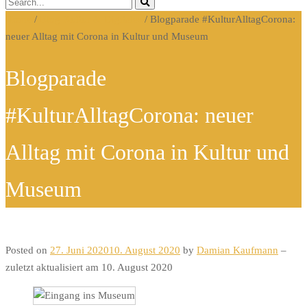
Home
/
Blog Kultur & Digitales
/
Blogparade #KulturAlltagCorona:
neuer Alltag mit Corona in Kultur und Museum
Blogparade
#KulturAlltagCorona: neuer
Alltag mit Corona in Kultur und
Museum
Posted on
27. Juni 2020
10. August 2020
by
Damian Kaufmann
–
zuletzt aktualisiert am 10. August 2020