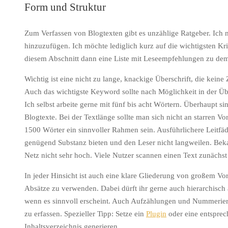
Form und Struktur
Zum Verfassen von Blogtexten gibt es unzählige Ratgeber. Ich m
hinzuzufügen. Ich möchte lediglich kurz auf die wichtigsten Kr
diesem Abschnitt dann eine Liste mit Leseempfehlungen zu de
Wichtig ist eine nicht zu lange, knackige Überschrift, die keine
Auch das wichtigste Keyword sollte nach Möglichkeit in der Über
Ich selbst arbeite gerne mit fünf bis acht Wörtern. Überhaupt sin
Blogtexte. Bei der Textlänge sollte man sich nicht an starren V
1500 Wörter ein sinnvoller Rahmen sein. Ausführlichere Leitfäd
genügend Substanz bieten und den Leser nicht langweilen. Beka
Netz nicht sehr hoch. Viele Nutzer scannen einen Text zunächst n
In jeder Hinsicht ist auch eine klare Gliederung von großem Vor
Absätze zu verwenden. Dabei dürft ihr gerne auch hierarchisch 
wenn es sinnvoll erscheint. Auch Aufzählungen und Nummerier
zu erfassen. Spezieller Tipp: Setze ein
Plugin
oder eine entsprec
Inhaltsverzeichnis generieren.