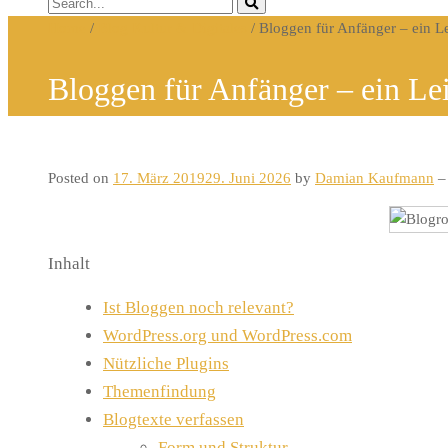
Home
/
Blog Kultur & Digitales
/
Bloggen für Anfänger – ein L
Bloggen für Anfänger – ein Le
Posted on
17. März 2019
29. Juni 2026
by
Damian Kaufmann
– 
Inhalt
Ist Bloggen noch relevant?
WordPress.org und WordPress.com
Nützliche Plugins
Themenfindung
Blogtexte verfassen
Form und Struktur