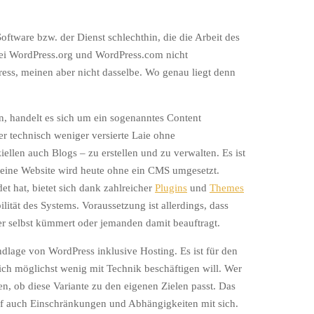
ftware bzw. der Dienst schlechthin, die die Arbeit des
abei WordPress.org und WordPress.com nicht
ss, meinen aber nicht dasselbe. Wo genau liegt denn
, handelt es sich um ein sogenanntes Content
 technisch weniger versierte Laie ohne
ellen auch Blogs – zu erstellen und zu verwalten. Es ist
m eine Website wird heute ohne ein CMS umgesetzt.
t hat, bietet sich dank zahlreicher
Plugins
und
Themes
lität des Systems. Voraussetzung ist allerdings, dass
r selbst kümmert oder jemanden damit beauftragt.
dlage von WordPress inklusive Hosting. Es ist für den
ch möglichst wenig mit Technik beschäftigen will. Wer
fen, ob diese Variante zu den eigenen Zielen passt. Das
arif auch Einschränkungen und Abhängigkeiten mit sich.