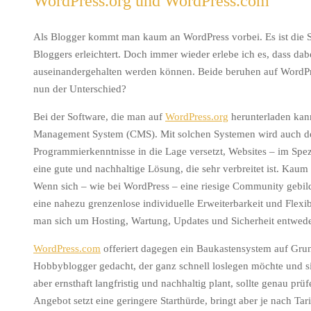
WordPress.org und WordPress.com
Als Blogger kommt man kaum an WordPress vorbei. Es ist die So
Bloggers erleichtert. Doch immer wieder erlebe ich es, dass d
auseinandergehalten werden können. Beide beruhen auf WordPre
nun der Unterschied?
Bei der Software, die man auf
WordPress.org
herunterladen kann
Management System (CMS). Mit solchen Systemen wird auch der
Programmierkenntnisse in die Lage versetzt, Websites – im Spezi
eine gute und nachhaltige Lösung, die sehr verbreitet ist. Kau
Wenn sich – wie bei WordPress – eine riesige Community gebilde
eine nahezu grenzenlose individuelle Erweiterbarkeit und Flexibi
man sich um Hosting, Wartung, Updates und Sicherheit entwede
WordPress.com
offeriert dagegen ein Baukastensystem auf Grun
Hobbyblogger gedacht, der ganz schnell loslegen möchte und si
aber ernsthaft langfristig und nachhaltig plant, sollte genau prü
Angebot setzt eine geringere Starthürde, bringt aber je nach T