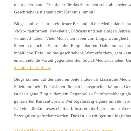
nicht jedermanns Triebfeder für das Schreiben sein, aber seien 
Geschriebene niemand zur Kenntnis nimmt?
Blogs sind seit Jahren ein fester Bestandteil der Medienlandscha
Video-Plattformen, Newsletter, Podcasts und seit einigen Jahre
verändert haben. Viele Menschen leben von Blogs, wenngleich
ihnen in manchen Sparten den Rang ablaufen. Dabei muss man a
inhaltliche Tiefe und das geschriebene Wort erfordern, geht kei
entscheidende Vorteil gegenüber den Social-Media-Kanälen. Und
Schoder hervorhebt
.
Blogs können auf der anderen Seite anders als klassische Medie
Spielraum beim Polarisieren für sich beanspruchen können. Ge
ist der eigene Blog zudem ein Gegenpol zu Plattformabhängigke
generierten Kurzantworten: Wer regelmäßig eigene Inhalte veröf
Fall eine direkte Leserschaft auf. Insofern darf gerne mehr Wer
Erzeugnisse gefordert werden. Dies ist ein triftiger und logische