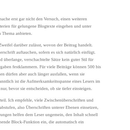
ache erst gar nicht den Versuch, einen weiteren
iterien für gelungene Blogtexte eingehen und unter
m Thema anbieten.
 Zweifel darüber zulässt, wovon der Beitrag handelt.
schrift auftauchen, sofern es sich natürlich einfügt.
d überlange, verschachtelte Sätze kein guter Stil für
orgaben festklammern. Für viele Beiträge können 500 bis
en dürfen aber auch länger ausfallen, wenn sie
nntlich ist die Aufmerksamkeitsspanne eines Lesers im
ur, bevor sie entscheiden, ob sie tiefer einsteigen.
teil. Ich empfehle, viele Zwischenüberschriften und
abstufen, also Überschriften unterer Ebenen einsetzen,
ungen helfen dem Leser ungemein, den Inhalt schnell
hende Block-Funktion ein, die automatisch ein