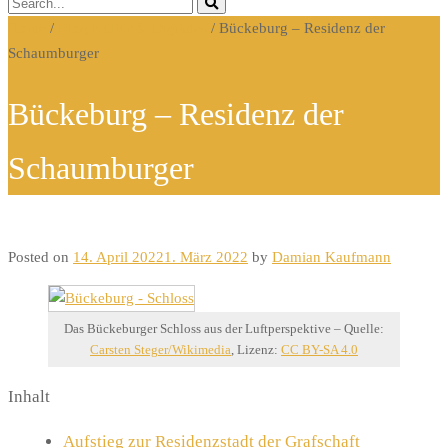
Home
/
Blog Kultur & Digitales
/
Bückeburg – Residenz der
Schaumburger
Bückeburg – Residenz der
Schaumburger
Posted on
14. April 2022
1. März 2022
by
Damian Kaufmann
Das Bückeburger Schloss aus der Luftperspektive – Quelle:
Carsten Steger/Wikimedia
, Lizenz:
CC BY-SA 4.0
Inhalt
Aufstieg zur Residenzstadt der Grafschaft