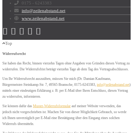
0175 - 6243383
info@zeilenabstand.net
www.zeilenabstand.net
Top
Widerrufsrecht
Sie haben das Recht, binnen vierzehn Tagen ohne Angaben von Gründen diesen Vertrag zu
widerrufen. Die Widerrufsfrist beträgt vierzehn Tage ab dem Tag des Vertragsabschlusses.
Um Ihr Widerrufsrecht auszuüben, müssen Sie mich (Dr. Damian Kaufmann,
Bürgermeister-Steinkamp-Str. 7, 49565 Bramsche, 0175-6243383,
info@zeilenabstand.net
)
mittels einer eindeutigen Erklärung z. B. per E-Mail über Ihren Entschluss, diesen Vertrag
zu widerrufen, informieren.
Sie können dafür das
Muster-Widerrufsformular
auf meiner Website verwenden, das
jedoch nicht vorgeschrieben ist. Machen Sie von dieser Möglichkeit Gebrauch, so werde
ich Ihnen unverzüglich per E-Mail eine Bestätigung über den Eingang eines solchen
Widerrufs übermitteln.