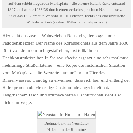
auf dem erhöht liegenden Marktplatz – die eiserne Hafenbrücke entstand
1867 und wurde 1938/39 durch einen verkehrsgerechten Neubau ersetzt –
links das 1897 erbaute Wohnhaus J.H. Petersen, rechts das klassizistische
Wohnhaus Krah (in den 1950er Jahren abgerissen)
Hier steht das zweite Wahrzeichen Neustadts, der sogenannte
Pagodenspeicher. Der Name des Kornspeichers aus dem Jahre 1830
rührt von der mehrfach gestaffelten, fast tollkühnen
Dachkonstruktion her. In Steinwurfweite ergänzt eine sehr markante,
mehrarmige Straßenlaterne – eine Kopie der historischen Situation
vom Marktplatz – die Szenerie unmittelbar am Ufer des
Binnenwassers. Unnötig zu erwähnen, dass sich hier und entlang der
Hafenpromenade vielseitige Gastronomie angesiedelt hat.
Fangfrischem Fisch und schmackhaften Fischbrötchen steht also
nichts im Wege.
Dreimastbark im Neustädter
Hafen – in der Bildmitte