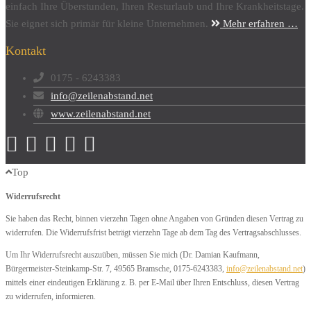
einfach Ihre Überstunden, Ihren Resturlaub und Ihre Krankheitstage.
Sie eignet sich primär für kleine Unternehmen.
Mehr erfahren …
Kontakt
0175 - 6243383
info@zeilenabstand.net
www.zeilenabstand.net
Top
Widerrufsrecht
Sie haben das Recht, binnen vierzehn Tagen ohne Angaben von Gründen diesen Vertrag zu
widerrufen. Die Widerrufsfrist beträgt vierzehn Tage ab dem Tag des Vertragsabschlusses.
Um Ihr Widerrufsrecht auszuüben, müssen Sie mich (Dr. Damian Kaufmann,
Bürgermeister-Steinkamp-Str. 7, 49565 Bramsche, 0175-6243383,
info@zeilenabstand.net
)
mittels einer eindeutigen Erklärung z. B. per E-Mail über Ihren Entschluss, diesen Vertrag
zu widerrufen, informieren.