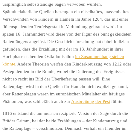
ursprünglich selbstständige Sagen verwoben wurden.
Spätmittelalterliche Quellen bezeugen ein rätselhaftes, massenhaftes
Verschwinden von Kindern in Hameln im Jahre 1284, das mit einer
flötenspielenden Teufelsgestalt in Verbindung gebracht wird. Im
späten 16. Jahrhundert wird diese von der Figur des bunt gekleideten
Rattenfängers abgelöst. Die Geschichtsforschung hat dabei Indizien
gefunden, dass die Erzählung mit der im 13. Jahrhundert in ihrer
Hochphase stehenden Ostkolonisation
im Zusammenhang stehen
könnte
. Andere Theorien werfen den Kinderkreuzzug von 1212 oder
Pestepidemien in die Runde, wobei die Datierung des Ereignisses
nicht so recht ins Bild der Überlieferung passen will. Eine
Rattenplage wird in den Quellen für Hameln nicht explizit genannt,
aber Rattenplagen waren im europäischen Mittelalter ein häufiges
Phänomen, was schließlich auch zur
Ausbreitung der Pest
führte.
1816 entstand die am meisten rezipierte Version der Sage durch die
Brüder Grimm, bei der beide Erzählungen – der Kinderauszug und
die Rattenplage – verschmolzen. Demnach verhalf ein Fremder im