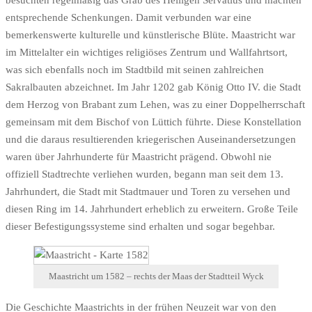
besuchten regelmäßig das Grab des Heiligen Servatius und machten
entsprechende Schenkungen. Damit verbunden war eine
bemerkenswerte kulturelle und künstlerische Blüte. Maastricht war
im Mittelalter ein wichtiges religiöses Zentrum und Wallfahrtsort,
was sich ebenfalls noch im Stadtbild mit seinen zahlreichen
Sakralbauten abzeichnet. Im Jahr 1202 gab König Otto IV. die Stadt
dem Herzog von Brabant zum Lehen, was zu einer Doppelherrschaft
gemeinsam mit dem Bischof von Lüttich führte. Diese Konstellation
und die daraus resultierenden kriegerischen Auseinandersetzungen
waren über Jahrhunderte für Maastricht prägend. Obwohl nie
offiziell Stadtrechte verliehen wurden, begann man seit dem 13.
Jahrhundert, die Stadt mit Stadtmauer und Toren zu versehen und
diesen Ring im 14. Jahrhundert erheblich zu erweitern. Große Teile
dieser Befestigungssysteme sind erhalten und sogar begehbar.
Maastricht um 1582 – rechts der Maas der Stadtteil Wyck
Die Geschichte Maastrichts in der frühen Neuzeit war von den