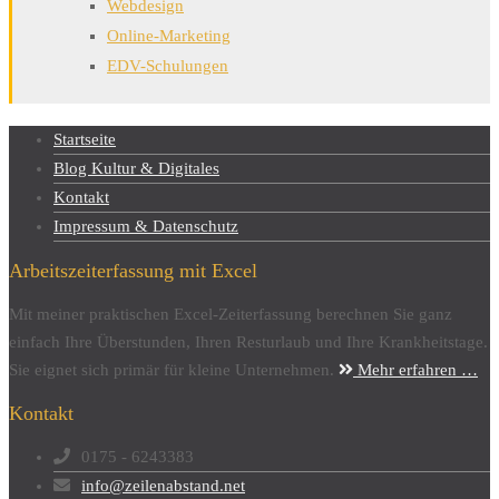
Webdesign
Online-Marketing
EDV-Schulungen
Startseite
Blog Kultur & Digitales
Kontakt
Impressum & Datenschutz
Arbeitszeiterfassung mit Excel
Mit meiner praktischen Excel-Zeiterfassung berechnen Sie ganz
einfach Ihre Überstunden, Ihren Resturlaub und Ihre Krankheitstage.
Sie eignet sich primär für kleine Unternehmen.
Mehr erfahren …
Kontakt
0175 - 6243383
info@zeilenabstand.net