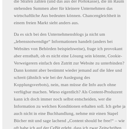
die Strafen zahlen (und das aus der Portokasse), die im Raum
stehenden Summen aber für kleinere Unternehmen das
wirtschaftliche Aus bedeuten können. Chancengleichheit in
einem freien Markt sieht anders aus.
Da es sich bei den Unternehmensblogs ja nicht um
„lebensnotwendige“ Informationen handelt (anders bei
Websites von Behörden beispielsweise), frage ich provokant
aber ernsthaft, ob es nicht eine Lösung sein könnte, Cookie-
Verweigerern einfach den Zutritt zur Website zu unterbinden?
Dann kommt aber bestimmt wieder jemand auf die Idee und
schreit (ähnlich wie bei der Auslegung des
Kopplungsverbots), nein, man müsse die Info auch ohne
verfügbar machen. Wieso eigentlich? Als Content-Produzent
kann ich doch immer noch selbst entscheiden, wer die
Information zu welchen Konditionen erhalten soll. Ich gehe ja
auch nicht in eine Buchhandlung, nehme mir einen Stapel
Bücher mit und sage lachend „Content should be free!“ – wie
oft habe ich auf der CeBit erlebt, dass ich zwar Zeitschriften