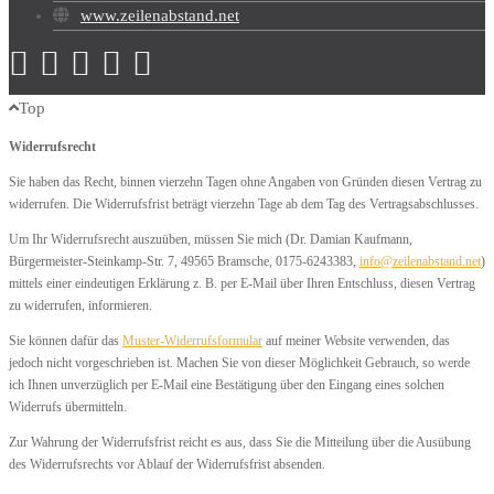
www.zeilenabstand.net
Top
Widerrufsrecht
Sie haben das Recht, binnen vierzehn Tagen ohne Angaben von Gründen diesen Vertrag zu
widerrufen. Die Widerrufsfrist beträgt vierzehn Tage ab dem Tag des Vertragsabschlusses.
Um Ihr Widerrufsrecht auszuüben, müssen Sie mich (Dr. Damian Kaufmann,
Bürgermeister-Steinkamp-Str. 7, 49565 Bramsche, 0175-6243383,
info@zeilenabstand.net
)
mittels einer eindeutigen Erklärung z. B. per E-Mail über Ihren Entschluss, diesen Vertrag
zu widerrufen, informieren.
Sie können dafür das
Muster-Widerrufsformular
auf meiner Website verwenden, das
jedoch nicht vorgeschrieben ist. Machen Sie von dieser Möglichkeit Gebrauch, so werde
ich Ihnen unverzüglich per E-Mail eine Bestätigung über den Eingang eines solchen
Widerrufs übermitteln.
Zur Wahrung der Widerrufsfrist reicht es aus, dass Sie die Mitteilung über die Ausübung
des Widerrufsrechts vor Ablauf der Widerrufsfrist absenden.